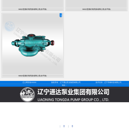
MD(P)型煤矿耐用多级离心泵(自平衡)
MD(P)型煤矿耐用多级离心泵(自平衡)
小
型
MD(P)型煤矿耐用多级离心泵(自平衡)
辽公网安备000000
版权所有：辽宁通达泵业集团有限公司
技术支持：辽宁华睿科技有限公司
地址：

