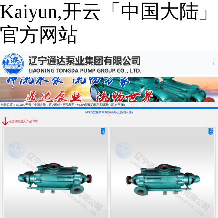
Kaiyun,开云「中国大陆」
官方网站
当前位置：Kaiyun,开云「中国大陆」官方网站
产品展厅
MD(P)型煤矿耐用多级离心泵(自平衡)
MD(P)型煤矿耐用多级离心泵(自平衡)
点击图片进入产品详情
小
小
型
型