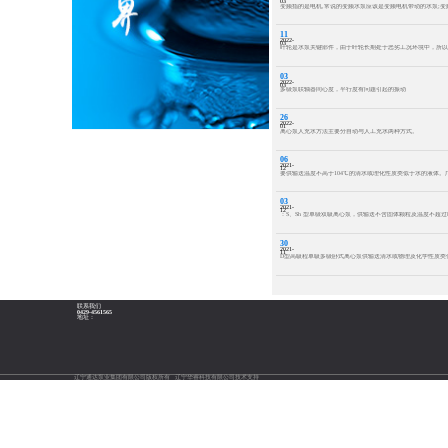
03
变频指的是电机,常说的变频水泵应该是变频电机带动的水泵;变
11
2022-
03
叶轮是水泵关键部件，由于叶轮长期处于恶劣工况环境中，所以叶
03
2022-
03
多级泵联轴器同心度，平行度有问题引起的振动
26
2022-
01
离心泵人充水方法主要分自动与人工充水两种方式。
06
2021-
12
要供输送温度不高于104℃的清水或理化性质类似于水的液体
03
2021-
12
：S、Sh 型单级双吸离心泵，供输送不含固体颗粒及温度不超
30
2021-
11
D型高吸程单吸多级卧式离心泵供输送清水或物理及化学性质类
联系我们
0429-4561565
地址：
辽宁通达泵业集团有限公司
版权所有
辽宁华睿科技有限公司技术支持