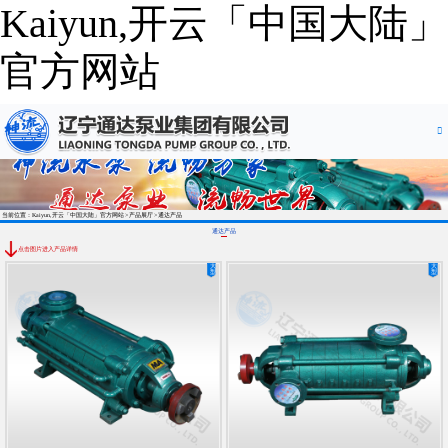
Kaiyun,开云「中国大陆」
官方网站
当前位置：Kaiyun,开云「中国大陆」官方网站
产品展厅
通达产品
通达产品
点击图片进入产品详情
大
大
型
型