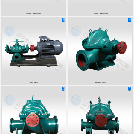
D型卧式多级离心泵
DG型卧式多级离心泵
大
大
型
型
S型中开泵
Sh(R)型中开泵
大
小
型
型