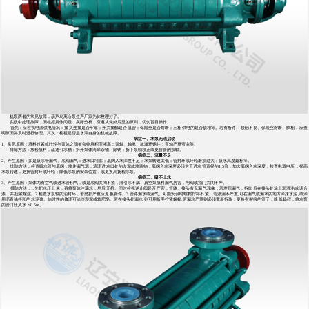
机泵两者的常见故障，葫芦岛离心泵生产厂家为你整理好了。
实践中处理故障，因根据具体问题，实际分析，应遵从先外后里的原则，切勿盲目操作。
首先：应检视电源供电情况：接头连接是否牢靠；开关接触是否缜密；保险丝是否熔断；三相供电的是否缺相等。若有断路、接触不良、保险丝熔断、缺相，应查
明原因并及时进行修理。其次：检视是否是水泵自身的机械故障。
病症一、水泵无法启动
1、常见原因：填料过紧或叶轮与泵体之间被杂物堆积而堵塞；泵轴、轴承、减漏环锈住；泵轴严重弯曲等。
排除方法：放松填料，疏通引水槽；拆开泵体清除杂物、除锈；拆下泵轴校正或更替新的泵轴。
病症二、流量不足
2、产生原因：多是吸水管漏气、底阀漏气；进水口堵塞；底阀入水深度不足；水泵转速太低；密封环或叶轮磨损过大；吸水高度超标等。
排除方法：检查吸水管与底阀，堵住漏气源；清理进水口处的淤泥或堵塞物；底阀入水深度必须大于进水管直径的1.5倍，加大底阀入水深度；检查电源电压，提高
水泵转速，更换密封环或叶轮；降低水泵的安装位置，或更换高扬程水泵。
病症三、吸不上水
3、产生原因：泵体内有空气或进水管积气，或是底阀关闭不紧，灌引水不满、真空泵填料漏气厉害，闸阀或拍门关闭不严。
排除方法：1.先把水压上来，再将泵体注满水，然后开机。同时检视逆止阀是否严密，管路、接头有无漏气现象，若发现漏气，拆卸后在接头处涂上润滑油或调合
漆，并扭紧螺丝。2.检查水泵轴的油封环，若磨损严重应更换新件。3.管路漏水或漏气。可能安设时螺帽拧得不紧。若渗漏不严重,可在漏气或漏水的地方涂抹水泥,或涂
用沥青油拌和的水泥浆。临时性的修理可涂些湿泥或软肥皂。若在接头处漏水,则可用扳手拧紧螺帽,若漏水严重则必须重新拆装，更换有裂痕的管子；降低扬程，将水泵
的管口压入水下0.5m。